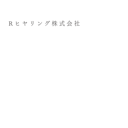
​Rヒヤリング株式会社
​住所​
​新潟県上越市本町 4 ‐ 2 ‐ 21​
​電話番号
025-520-5552​​
​営業時間
​​平日 9：00～17：00​
​​土曜日 9：00～14
：00 「日、祝日除く」​
​​※各店舗により営業時間が異なります。ご
確認ください